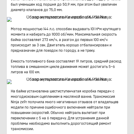
был уменьшен ход поршня до 50,9 мм, при этом был увеличен
диаметр клапанов до 75,0 мм.
Мотор мощностью 144 л.с. способен выдавать 101 Н*м крутящего
момента и набирать до 11000 об/мин. Максимальная скорость
байка составляет 273 км/ч, а разгон до первых 100 км/ч
происходит за 3 сек. Двигатель хорошо отбалансирован и
предназначен для поездок по городу, а не треку.
Емкость топливного бака составляет 19 литров, средний расход
топлива в смешанном цикле движения может достигать 5–6
литров на 100 км.
На байке установлена шестиступенчатая коробка передач с
многодисковым сцеплением в масляной ванне. Трансмиссия
Ninja zx9r получила много негативных отзывов от владельцев
модели по причине ошибочного включения нейтрали при
повышении скоростей. Обычно нейтраль вылетает при
переключении с 5 на 6 передачу. Для устранения данной
проблемы необходимо выполнить дорогостоящий ремонт
трансмиссии.