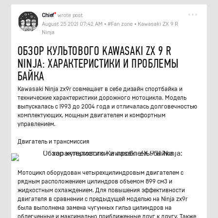
Chief
*
wrote post
August 25 2021 07:42 AM
•
#Fan zone
•
Kawasaki ZX 9 R
Ninja
ОБЗОР КУЛЬТОВОГО KAWASAKI ZX 9 R
NINJA: ХАРАКТЕРИСТИКИ И ПРОБЛЕМЫ
БАЙКА
Kawasaki Ninja zx9r совмещает в себе дизайн спортбайка и
технические характеристики дорожного мотоцикла. Модель
выпускалась с 1993 до 2004 года и отличалась долговечностью
комплектующих, мощным двигателем и комфортным
управлением.
Двигатель и трансмиссия
Мотоцикл оборудован четырехцилиндровым двигателем с
рядным расположением цилиндров объемом 899 см3 и
жидкостным охлаждением. Для повышения эффективности
двигателя в сравнении с предыдущей моделью на Ninja zx9r
была выполнена замена чугунных гильз цилиндров на
облегченные и максимально приближенные друг к другу. Также