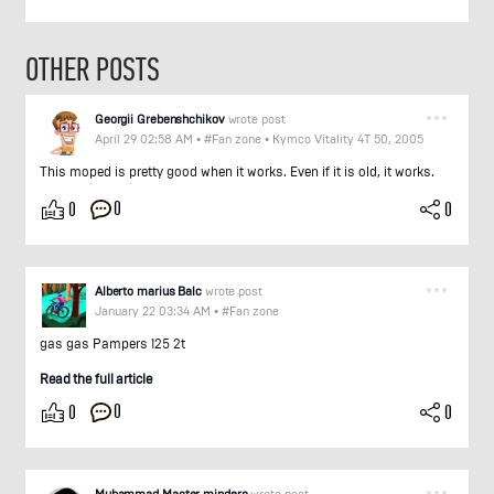
OTHER POSTS
Georgii Grebenshchikov
wrote post
April 29 02:58 AM
•
#Fan zone
•
Kymco Vitality 4T 50, 2005
This moped is pretty good when it works. Even if it is old, it works.
0
0
0
Alberto marius Balc
wrote post
January 22 03:34 AM
•
#Fan zone
gas gas Pampers 125 2t
Read the full article
0
0
0
Muhammad Master minders
wrote post