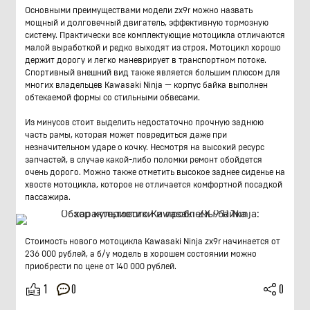
Основными преимуществами модели zx9r можно назвать
мощный и долговечный двигатель, эффективную тормозную
систему. Практически все комплектующие мотоцикла отличаются
малой выработкой и редко выходят из строя. Мотоцикл хорошо
держит дорогу и легко маневрирует в транспортном потоке.
Спортивный внешний вид также является большим плюсом для
многих владельцев Kawasaki Ninja — корпус байка выполнен
обтекаемой формы со стильными обвесами.
Из минусов стоит выделить недостаточно прочную заднюю
часть рамы, которая может повредиться даже при
незначительном ударе о кочку. Несмотря на высокий ресурс
запчастей, в случае какой-либо поломки ремонт обойдется
очень дорого. Можно также отметить высокое заднее сиденье на
хвосте мотоцикла, которое не отличается комфортной посадкой
пассажира.
Стоимость нового мотоцикла Kawasaki Ninja zx9r начинается от
236 000 рублей, а б/у модель в хорошем состоянии можно
приобрести по цене от 140 000 рублей.
0
1
0