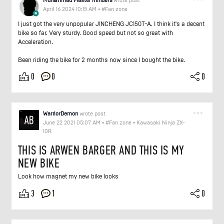
April 16 2024 10:15 AM
•
#Fan zone
I just got the very unpopular JINCHENG JC150T-A. I think it's a decent
bike so far. Very sturdy. Good speed but not so great with
Acceleration.
Been riding the bike for 2 months now since I bought the bike.
0
0
0
WarriorDemon
wrote post
June 22 2021 05:07 AM
•
#Fan zone
•
Kawasaki Ninja ZX-
10R
THIS IS ARWEN BARGER AND THIS IS MY
NEW BIKE
Look how magnet my new bike looks
1
3
0