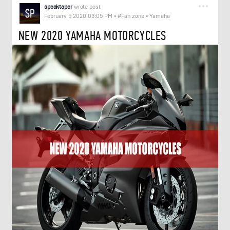
speaktaper
wrote post
February 5 2020 03:05 PM
•
#Fan zone
•
Yamaha
NEW 2020 YAMAHA MOTORCYCLES